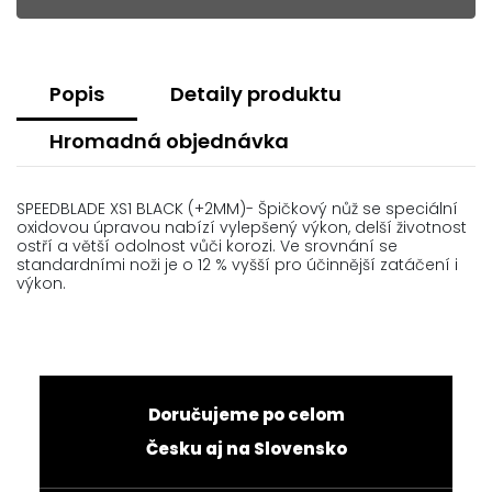
Popis
Detaily produktu
Hromadná objednávka
SPEEDBLADE XS1 BLACK (+2MM)- Špičkový nůž se speciální
oxidovou úpravou nabízí vylepšený výkon, delší životnost
ostří a větší odolnost vůči korozi. Ve srovnání se
standardními noži je o 12 % vyšší pro účinnější zatáčení i
výkon.
Doručujeme po celom
Česku aj na Slovensko