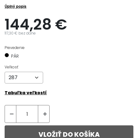
Úplný popis
144,28 €
117,30 € bez dane
Prevedenie
PÁR
Veľkosť
Tabuľka veľkostí


VLOŽIŤ DO KOŠÍKA