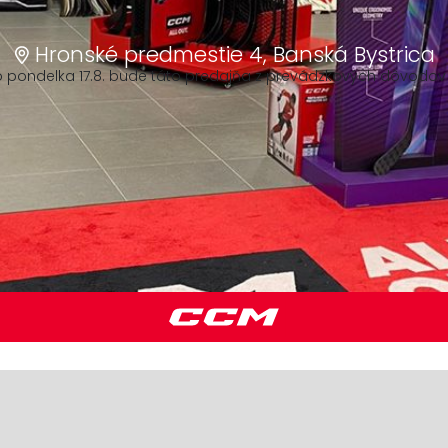
Hronské predmestie 4, Banská Bystrica
 do pondelka 17.8. bude táto predajňa z prevádzkových dôvodo