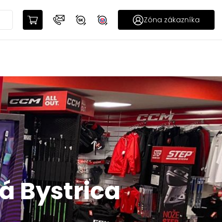
Zóna zákazníka
á Bystrica