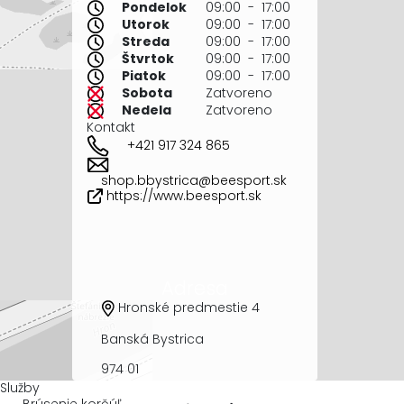
Pondelok
09:00 - 17:00
Utorok
09:00 - 17:00
Streda
09:00 - 17:00
Štvrtok
09:00 - 17:00
Piatok
09:00 - 17:00
Sobota
Zatvoreno
Nedela
Zatvoreno
Kontakt
+421 917 324 865
shop.bbystrica@beesport.sk
https://www.beesport.sk
Adresa
Hronské predmestie 4
Banská Bystrica
974 01
Služby
Brúsenie korčúľ