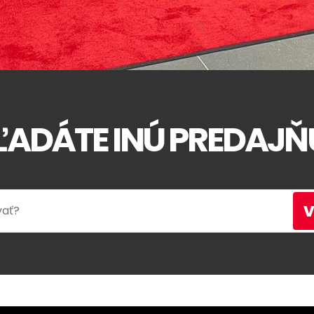
ĽADÁTE INÚ PREDAJŇ
V