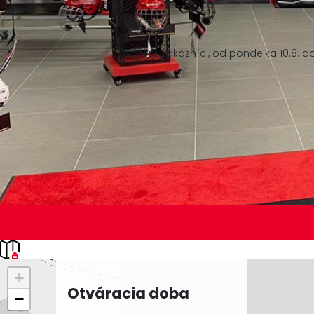
Vážení zákazníci, od pondelka 10.8.
+
Otváracia doba
−