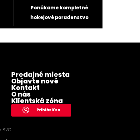
Ponúkame kompletné
hokejové poradenstvo
Predajné miesta
Objavte nové
Kontakt
O nás
Klientská zóna
Prihlásiť sa
y B2C