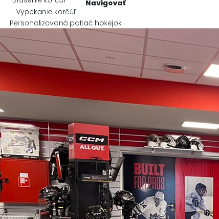
Navigovať
Vypekanie korčúľ
Personalizovaná potlač hokejok