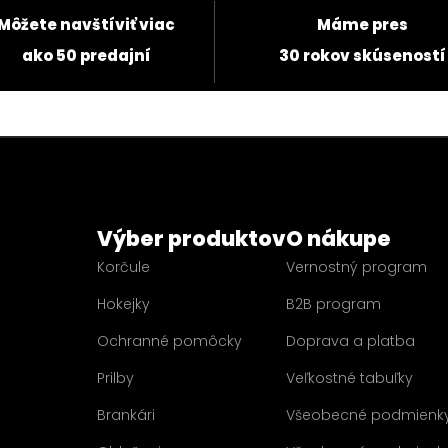
Môžete navštíviť viac
Máme pres
ako 50 predajní
30 rokov skúseností
Výber produktov
O nákupe
Korčule
Vernostný program
Hokejky
B2B program
Ochranné pomôcky
Doprava a platba
Prilby
Veľkostné tabuľky
Brankári
Všeobecné podmienk